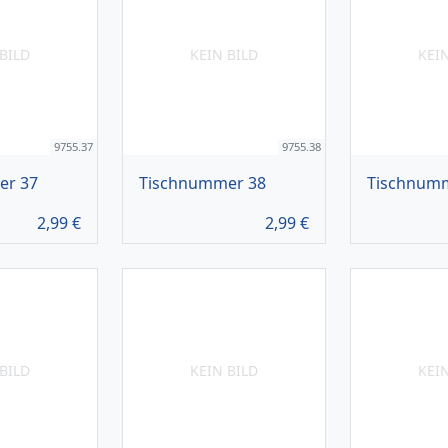
BILD
KEIN BILD
KEI
9755.37
9755.38
er 37
Tischnummer 38
Tischnum
2,99
€
2,99
€
BILD
KEIN BILD
KEI