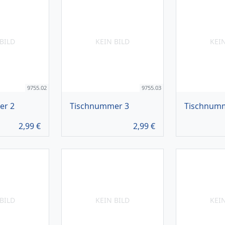
BILD
KEIN BILD
KEI
9755.02
9755.03
er 2
Tischnummer 3
Tischnum
2,99
€
2,99
€
BILD
KEIN BILD
KEI