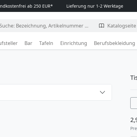
ndkostenfrei ab 250 EUR*
Lieferung nur 1-2 Werktage
fsteller
Bar
Tafeln
Einrichtung
Berufsbekleidung
T
2,
Pre