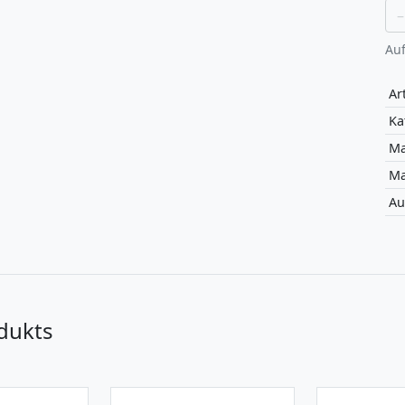
–
Auf
Art
Ka
Ma
Ma
Au
dukts