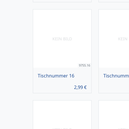
KEIN BILD
KEIN 
9755.16
Tischnummer 16
Tischnumm
2,99
€