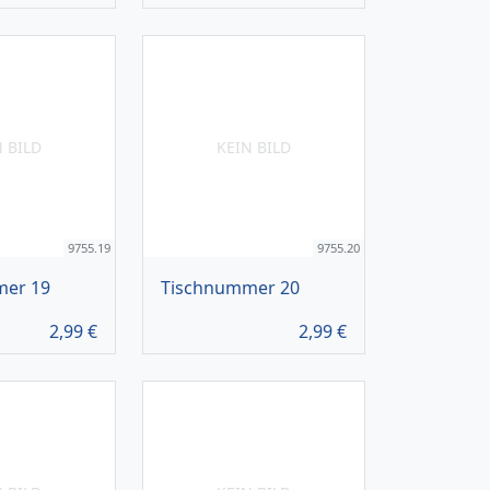
N BILD
KEIN BILD
9755.19
9755.20
mer 19
Tischnummer 20
2,99
€
2,99
€