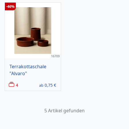
-46%
16709
Terrakottaschale
"Alvaro"
4
0,75
€
ab
5 Artikel gefunden