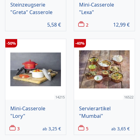
Steinzeugserie
Mini-Casserole
"Greta" Casserole
"Lexa"
5,58
€
12,99
€
2
-50%
-40%
14215
16522
Mini-Casserole
Servierartikel
"Lory"
"Mumbai"
3
3,25
€
5
3,65
€
ab
ab