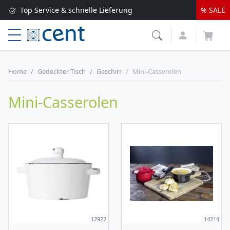
Top Service & schnelle Lieferung
% SALE
Versandkostenfrei ab 250 EUR*
Lieferung nur 1-2 Werktage
Home
Gedeckter Tisch
Geschirr
Mini-Casserolen
Mini-Casserolen
12922
14214