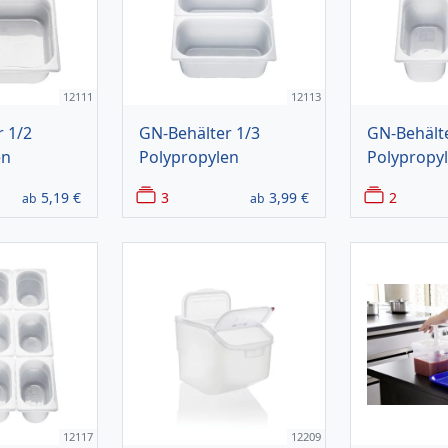
12111
12113
 1/2
GN-Behälter 1/3
GN-Behälte
en
Polypropylen
Polypropy
5,19
€
3
3,99
€
2
ab
ab
12117
12209