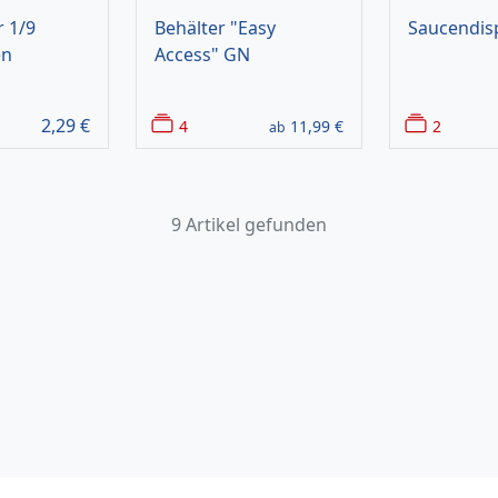
 1/9
Behälter "Easy
Saucendis
en
Access" GN
2,29
€
4
11,99
€
2
ab
9 Artikel gefunden