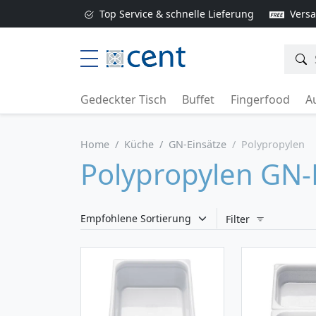
Top Service & schnelle Lieferung
Versa
Gedeckter Tisch
Buffet
Fingerfood
Au
Home
Küche
GN-Einsätze
Polypropylen
Polypropylen GN
Filter