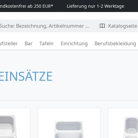
ndkostenfrei ab 250 EUR*
Lieferung nur 1-2 Werktage
fsteller
Bar
Tafeln
Einrichtung
Berufsbekleidung
-EINSÄTZE