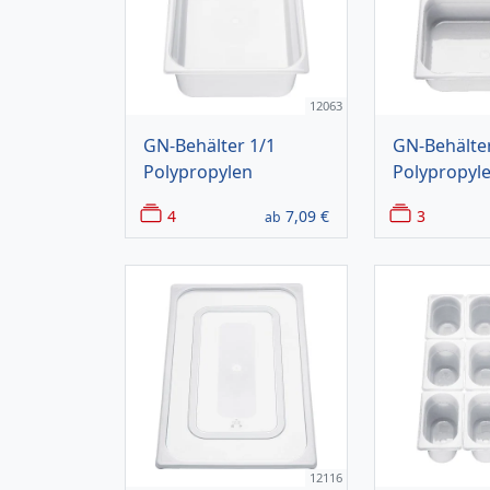
12063
GN-Behälter 1/1
GN-Behälter
Polypropylen
Polypropyl
4
7,09
€
3
ab
12116