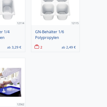
12114
12115
r 1/4
GN-Behälter 1/6
len
Polypropylen
3,29
€
2
2,49
€
ab
ab
12562