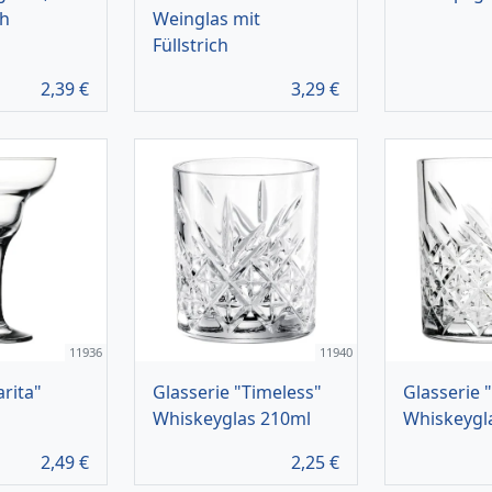
ch
Weinglas mit
Füllstrich
2,39
€
3,29
€
11936
11940
rita"
Glasserie "Timeless"
Glasserie 
Whiskeyglas 210ml
Whiskeygl
2,49
€
2,25
€