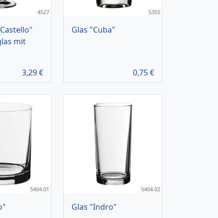
4527
5355
"Castello"
Glas "Cuba"
las mit
3,29
€
0,75
€
5404.01
5404.02
o"
Glas "Indro"