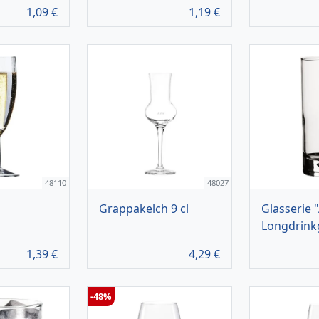
1,09
€
1,19
€
48110
48027
Grappakelch 9 cl
Glasserie "
Longdrink
1,39
€
4,29
€
-48%