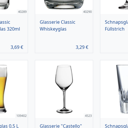
40289
40290
assic
Glasserie Classic
Schnapsgla
las 320ml
Whiskeyglas
Füllstrich
3,69
€
3,29
€
109402
4523
las 0,5 L
Glasserie "Castello"
Schnapsgl