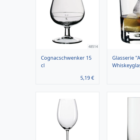
48514
Cognacschwenker 15
Glasserie "A
cl
Whiskeygla
5,19
€