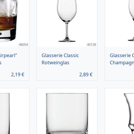
48054
40128
irpearl"
Glasserie Classic
Glasserie C
s
Rotweinglas
Champagn
2,19
€
2,89
€