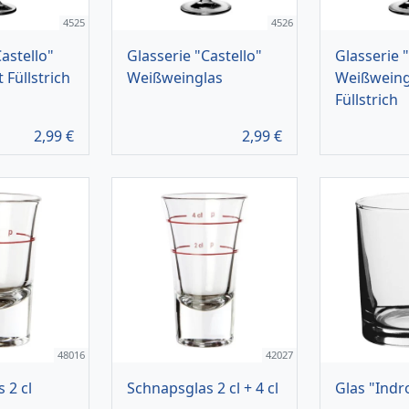
4525
4526
astello"
Glasserie "Castello"
Glasserie 
 Füllstrich
Weißweinglas
Weißweing
Füllstrich
2,99
€
2,99
€
48016
42027
 2 cl
Schnapsglas 2 cl + 4 cl
Glas "Indr