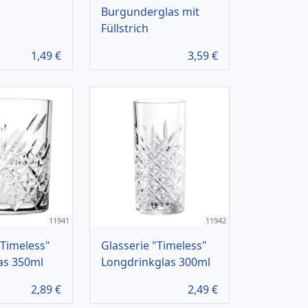
Burgunderglas mit
Füllstrich
1,49
€
3,59
€
11941
11942
"Timeless"
Glasserie "Timeless"
as 350ml
Longdrinkglas 300ml
2,89
€
2,49
€