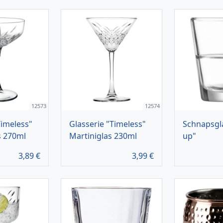
12573
12574
Timeless"
Glasserie "Timeless"
Schnapsgl
s 270ml
Martiniglas 230ml
up"
3,89
€
3,99
€