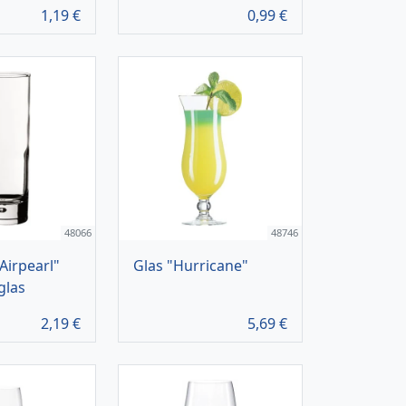
1,19
€
0,99
€
48066
48746
Airpearl"
Glas "Hurricane"
glas
2,19
€
5,69
€