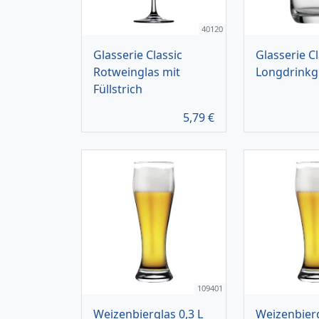
40120
Glasserie Classic
Glasserie Cl
Rotweinglas mit
Longdrinkg
Füllstrich
5,79
€
109401
Weizenbierglas 0,3 L
Weizenbierg