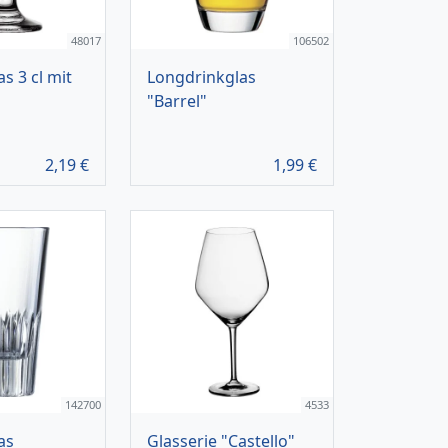
48017
106502
s 3 cl mit
Longdrinkglas
"Barrel"
2,19
€
1,99
€
142700
4533
as
Glasserie "Castello"