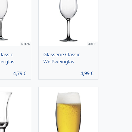
40126
40121
lassic
Glasserie Classic
erglas
Weißweinglas
4,79
€
4,99
€