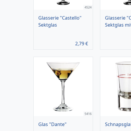
4524
Glasserie "Castello"
Glasserie "C
Sektglas
Sektglas mit
2,79
€
5416
Glas "Dante"
Schnapsglas