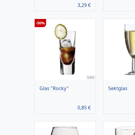
3,29
€
-50%
5353
Glas "Rocky"
Sektglas
0,85
€