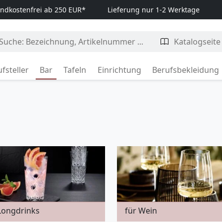
ndkostenfrei ab 250 EUR*
Lieferung nur 1-2 Werktage
fsteller
Bar
Tafeln
Einrichtung
Berufsbekleidung
Longdrinks
für Wein