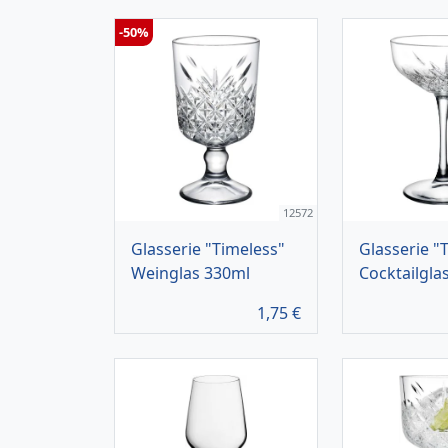
-50%
12572
Glasserie "Timeless"
Glasserie "
Weinglas 330ml
Cocktailgla
1,75
€