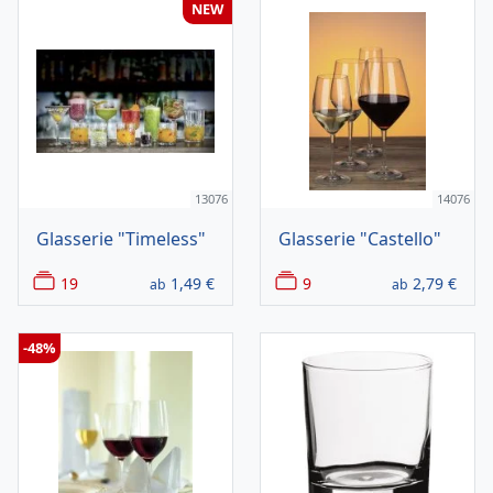
NEW
13076
14076
Glasserie "Timeless"
Glasserie "Castello"
19
1,49
€
9
2,79
€
ab
ab
-48%