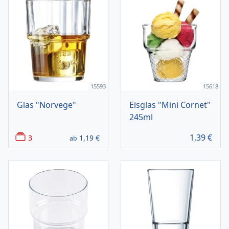
15593
15618
Glas "Norvege"
Eisglas "Mini Cornet"
245ml
1,39
€
3
1,19
€
ab