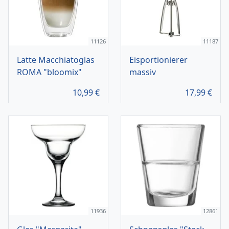
11126
11187
Latte Macchiatoglas
Eisportionierer
ROMA "bloomix"
massiv
10,99
€
17,99
€
11936
12861