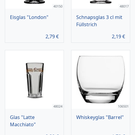
40150
48017
Eisglas "London"
Schnapsglas 3 cl mit
Füllstrich
2,79
€
2,19
€
48024
106501
Glas "Latte
Whiskeyglas "Barrel"
Macchiato"