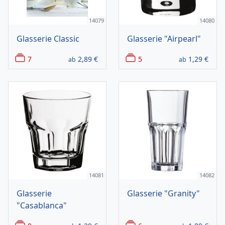
14079
14080
Glasserie Classic
Glasserie "Airpearl"
7
2,89
€
5
1,29
€
ab
ab
14081
14082
Glasserie
Glasserie "Granity"
"Casablanca"