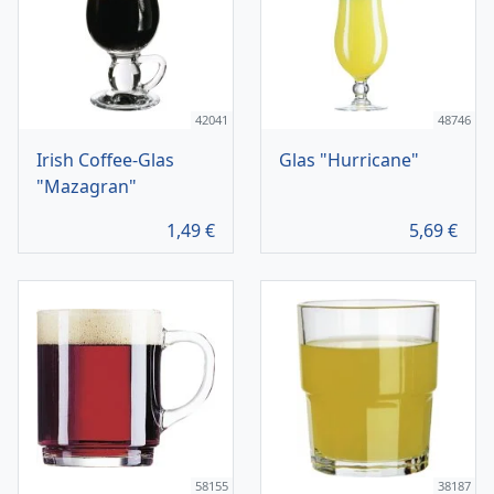
42041
48746
Irish Coffee-Glas
Glas "Hurricane"
"Mazagran"
1,49
€
5,69
€
58155
38187