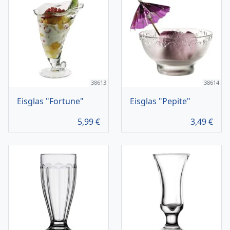
38613
38614
Eisglas "Fortune"
Eisglas "Pepite"
5,99
€
3,49
€