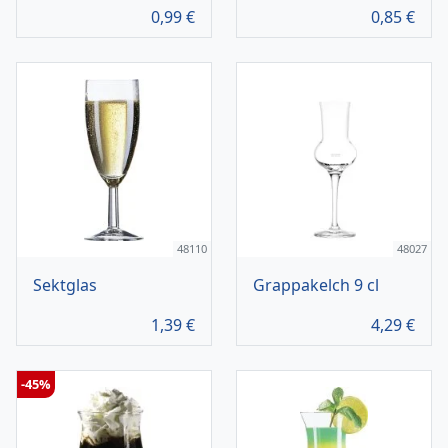
0,99
€
0,85
€
48110
48027
Sektglas
Grappakelch 9 cl
1,39
€
4,29
€
-45%