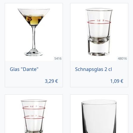
5416
48016
Glas "Dante"
Schnapsglas 2 cl
3,29
€
1,09
€