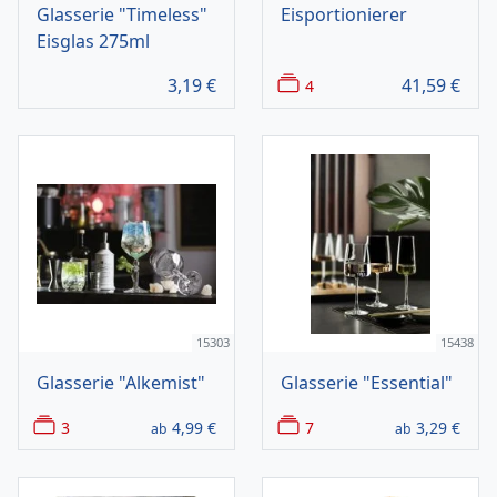
Glasserie "Timeless"
Eisportionierer
Eisglas 275ml
3,19
€
41,59
€
4
15303
15438
Glasserie "Alkemist"
Glasserie "Essential"
3
4,99
€
7
3,29
€
ab
ab