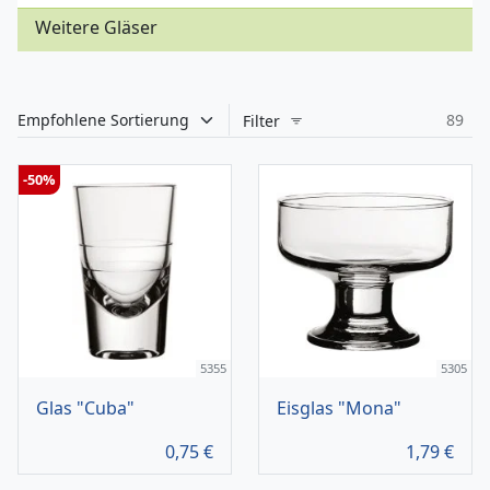
Weitere Gläser
89
Filter
-50%
5355
5305
Glas "Cuba"
Eisglas "Mona"
0,75
€
1,79
€