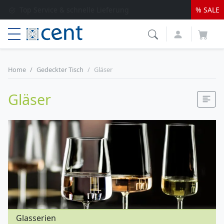
Versandkostenfrei ab 250 EUR*
% SALE
Lieferung nur 1-2 Werktage
Top Service & schnelle Lieferung
Home
Gedeckter Tisch
Gläser
Gläser
Glasserien