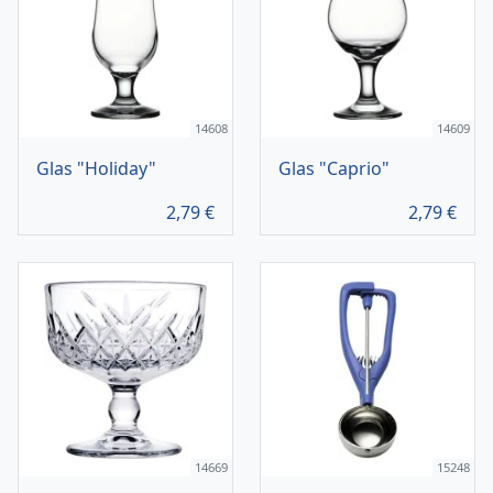
14608
14609
Glas "Holiday"
Glas "Caprio"
2,79
€
2,79
€
14669
15248