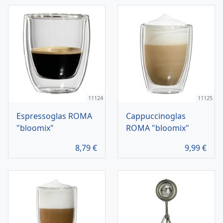
11124
11125
Espressoglas ROMA
Cappuccinoglas
"bloomix"
ROMA "bloomix"
8,79
€
9,99
€