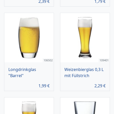
2,39
€
1,79
€
106502
109401
Longdrinkglas
Weizenbierglas 0,3 L
"Barrel"
mit Füllstrich
1,99
€
2,29
€