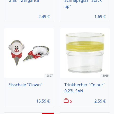
Glas "Margarita"
Schnapsglas "Stack
up"
2,49
€
1,69
€
12897
13065
Eisschale "Clown"
Trinkbecher "Colour"
0,23L SAN
15,59
€
2,59
€
5