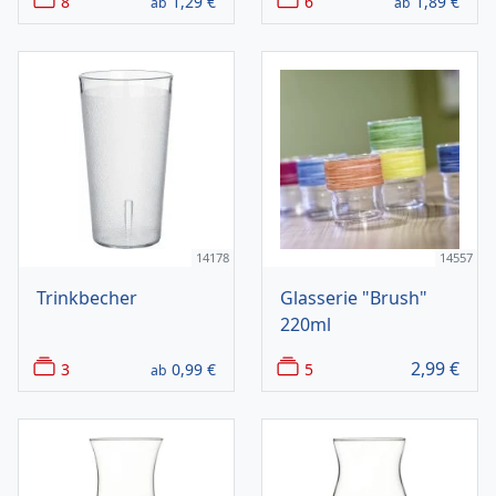
8
1,29
€
6
1,89
€
ab
ab
14178
14557
Trinkbecher
Glasserie "Brush"
220ml
2,99
€
3
0,99
€
5
ab