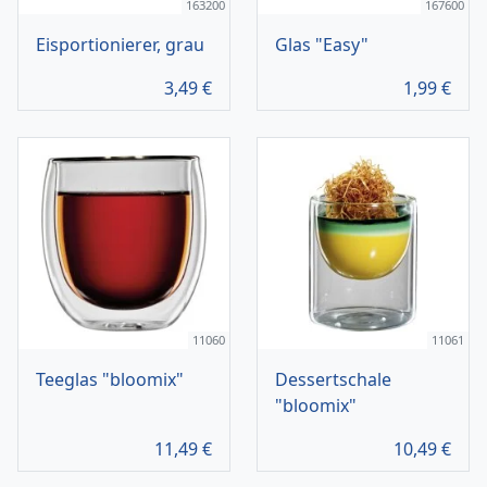
163200
167600
Eisportionierer, grau
Glas "Easy"
3,49
€
1,99
€
11060
11061
Teeglas "bloomix"
Dessertschale
"bloomix"
11,49
€
10,49
€