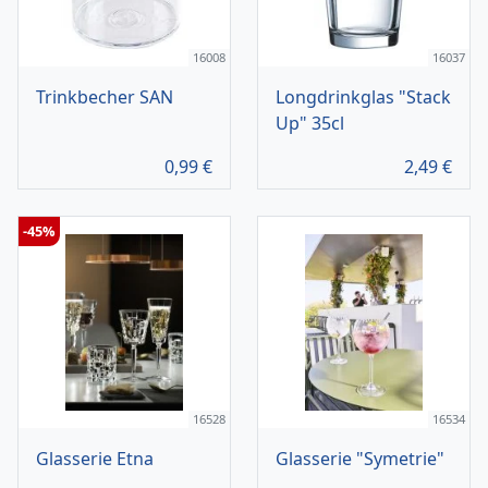
16008
16037
Trinkbecher SAN
Longdrinkglas "Stack
Up" 35cl
0,99
€
2,49
€
-45%
16528
16534
Glasserie Etna
Glasserie "Symetrie"