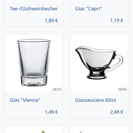
Tee-/Glühweinbecher
Glas "Capri"
1,89
€
1,19
€
38370
38483
Glas "Vienna"
Glassauciere 60ml
1,49
€
2,49
€