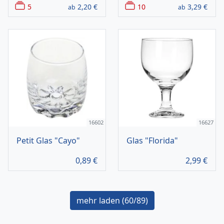
5
2,20
€
10
3,29
€
ab
ab
16602
16627
Petit Glas "Cayo"
Glas "Florida"
0,89
€
2,99
€
mehr laden (
60
/89)