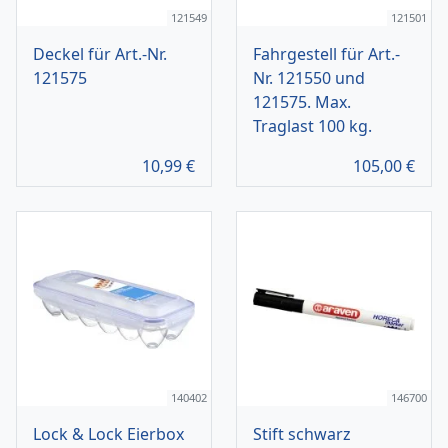
121549
121501
Deckel für Art.-Nr.
Fahrgestell für Art.-
121575
Nr. 121550 und
121575. Max.
Traglast 100 kg.
10,99
€
105,00
€
140402
146700
Lock & Lock Eierbox
Stift schwarz