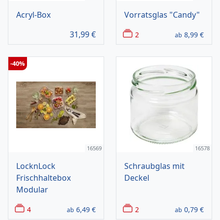
Acryl-Box
Vorratsglas "Candy"
31,99
€
2
8,99
€
ab
-40%
16569
16578
LocknLock
Schraubglas mit
Frischhaltebox
Deckel
Modular
4
6,49
€
2
0,79
€
ab
ab