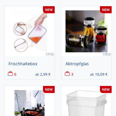
NEW
NEW
17172
17512
Frischhaltebox
Abtropfglas
6
2,99
€
3
16,09
€
ab
ab
NEW
NEW