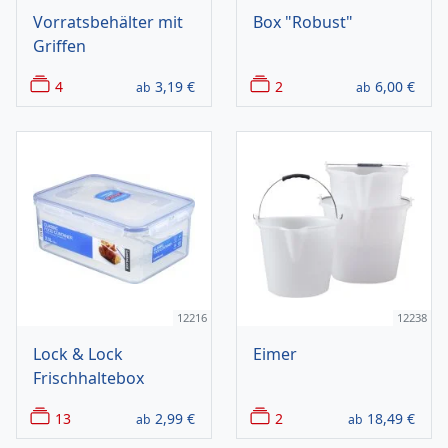
Vorratsbehälter mit
Box "Robust"
Griffen
4
3,19
€
2
6,00
€
ab
ab
12216
12238
Lock & Lock
Eimer
Frischhaltebox
13
2,99
€
2
18,49
€
ab
ab