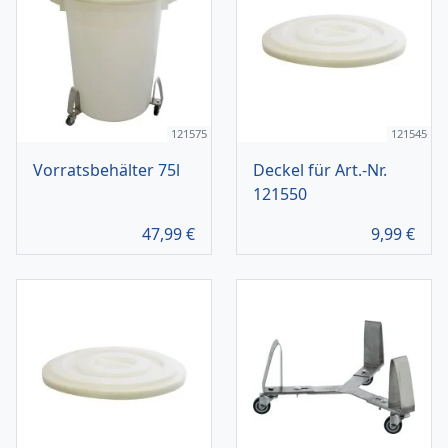
121575
121545
Vorratsbehälter 75l
Deckel für Art.-Nr.
121550
47,99
€
9,99
€