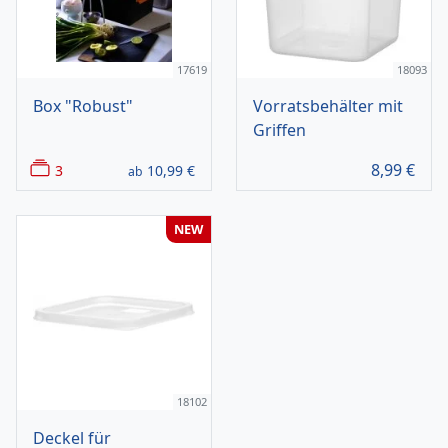
17619
18093
Box "Robust"
Vorratsbehälter mit
Griffen
8,99
€
3
10,99
€
ab
NEW
18102
Deckel für