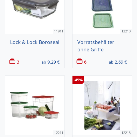
11911
12210
Lock & Lock Boroseal
Vorratsbehälter
ohne Griffe
3
9,29
€
6
2,69
€
ab
ab
-45%
12211
12213