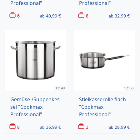
Professional"
Professional"
6
40,99
€
8
32,99
€
ab
ab
12149
12150
Gemüse-/Suppenkes
Stielkasserolle flach
sel "Cookmax
"Cookmax
Professional"
Professional"
8
36,99
€
3
28,99
€
ab
ab