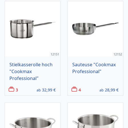
12151
12152
Stielkasserolle hoch
Sauteuse "Cookmax
"Cookmax
Professional"
Professional"
3
32,99
€
4
28,99
€
ab
ab