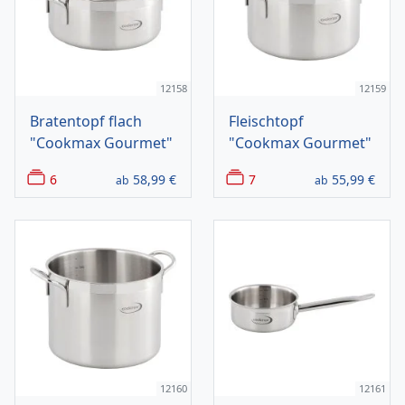
12158
12159
Bratentopf flach
Fleischtopf
"Cookmax Gourmet"
"Cookmax Gourmet"
6
58,99
€
7
55,99
€
ab
ab
12160
12161