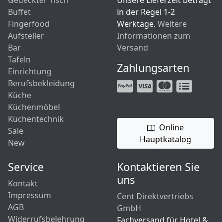
Gedeckter Tisch
Unsere Lieferzeit beträgt
Buffet
in der Regel 1-2
Fingerfood
Werktage.
Weitere
Aufsteller
Informationen zum
Bar
Versand
Tafeln
Zahlungsarten
Einrichtung
Berufsbekleidung
Küche
Küchenmöbel
Küchentechnik
Online
Sale
Hauptkatalog
New
Service
Kontaktieren Sie
uns
Kontakt
Impressum
Cent Direktvertriebs
AGB
GmbH
Widerrufsbelehrung
Fachversand für Hotel &