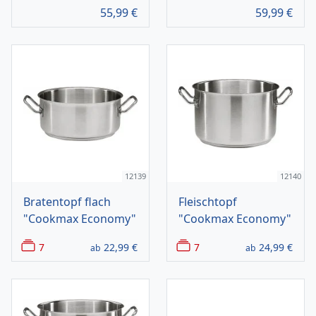
55,99
€
59,99
€
12139
12140
Bratentopf flach
Fleischtopf
"Cookmax Economy"
"Cookmax Economy"
7
22,99
€
7
24,99
€
ab
ab