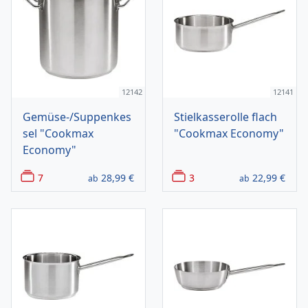
12142
12141
Gemüse-/Suppenkes
Stielkasserolle flach
sel "Cookmax
"Cookmax Economy"
Economy"
7
28,99
€
3
22,99
€
ab
ab