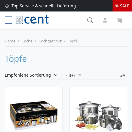
Top Service & schnelle Lieferung
% SALE
Versandkostenfrei ab 250 EUR*
Lieferung nur 1-2 Werktage
Home
Küche
Kochgeschirr
Töpfe
Töpfe
24
Filter