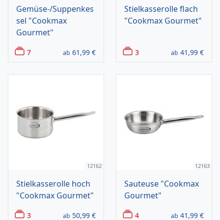
Gemüse-/Suppenkes
Stielkasserolle flach
sel "Cookmax
"Cookmax Gourmet"
Gourmet"
7
61,99
€
3
41,99
€
ab
ab
12162
12163
Stielkasserolle hoch
Sauteuse "Cookmax
"Cookmax Gourmet"
Gourmet"
3
50,99
€
4
41,99
€
ab
ab