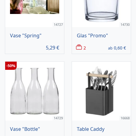
14727
14730
Vase "Spring"
Glas "Promo"
5,29
€
2
0,60
€
ab
-50%
14729
16668
Vase "Bottle"
Table Caddy