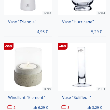
12943
12944
Vase "Triangle"
Vase "Hurricane"
4,93
€
5,29
€
-50%
-49%
13760
14114
Windlicht "Element"
Vase "Solifleur"
2
6,29
€
3
3,29
€
ab
ab