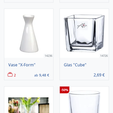
14236
14726
Vase "X-Form"
Glas "Cube"
2,69
€
2
9,48
€
ab
-50%