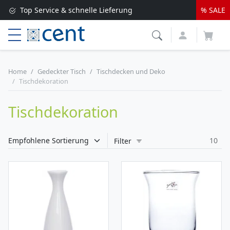
Top Service & schnelle Lieferung
% SALE
Versandkostenfrei ab 250 EUR*
Lieferung nur 1-2 Werktage
Home
Gedeckter Tisch
Tischdecken und Deko
Tischdekoration
Tischdekoration
10
Filter