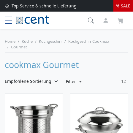
Top Service & schnelle Lieferung
% SALE
Versandkostenfrei ab 250 EUR*
Lieferung nur 1-2 Werktage
Home
Küche
Kochgeschirr
Kochgeschirr Cookmax
Gourmet
cookmax Gourmet
12
Filter