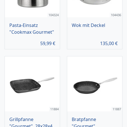
104324
104436
Pasta-Einsatz
Wok mit Deckel
"Cookmax Gourmet"
59,99
€
135,00
€
11884
11887
Grillpfanne
Bratpfanne
"Gourmet", 28x28x4
"Gourmet"