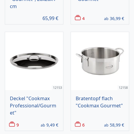
cm
65,99
€
4
36,99
€
ab
12153
12158
Deckel "Cookmax
Bratentopf flach
Professional/Gourm
"Cookmax Gourmet"
et"
9
9,49
€
6
58,99
€
ab
ab