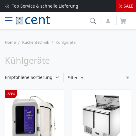
Top Service & schnelle Lieferung
% SALE
Versandkostenfrei ab 250 EUR*
Lieferung nur 1-2 Werktage
Home
Küchentechnik
Kühlgeräte
Kühlgeräte
9
Filter
-53%