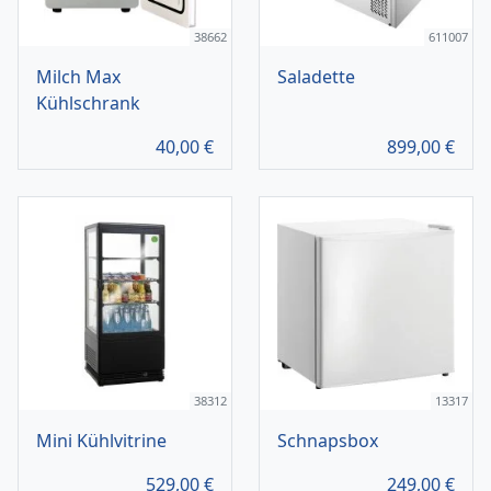
38662
611007
Milch Max
Saladette
Kühlschrank
40,00
€
899,00
€
38312
13317
Mini Kühlvitrine
Schnapsbox
529,00
€
249,00
€