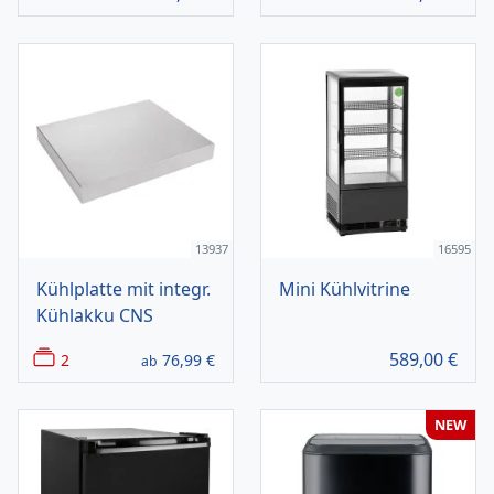
13937
16595
Kühlplatte mit integr.
Mini Kühlvitrine
Kühlakku CNS
589,00
€
2
76,99
€
ab
NEW