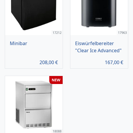
17212
17963
Minibar
Eiswürfelbereiter
"Clear Ice Advanced"
208,00
€
167,00
€
NEW
18088