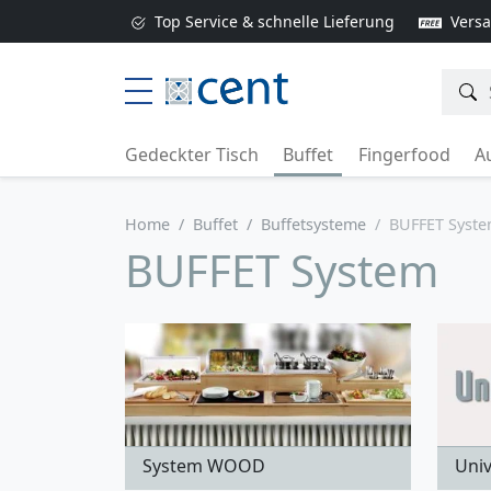
Top Service & schnelle Lieferung
Versa
Gedeckter Tisch
Buffet
Fingerfood
Au
Home
Buffet
Buffetsysteme
BUFFET Syst
BUFFET System
System WOOD
Univ