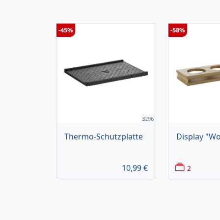
-45%
-58%
3296
Thermo-Schutzplatte
Display "W
10,99
€
2