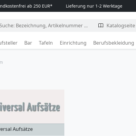
ndkostenfrei ab 250 EUR*
Lieferung nur 1-2 Werktage
fsteller
Bar
Tafeln
Einrichtung
Berufsbekleidung
em
ersal Aufsätze