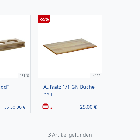
-55%
13140
14122
ood"
Aufsatz 1/1 GN Buche
hell
25,00
€
50,00
€
3
ab
3 Artikel gefunden