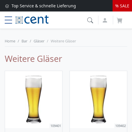
Top Service & schnelle Lieferung
% SALE
Versandkostenfrei ab 250 EUR*
Lieferung nur 1-2 Werktage
Home
Bar
Gläser
Weitere Gläser
Weitere Gläser
109401
109402