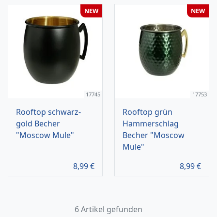
NEW
NEW
17745
17753
Rooftop schwarz-
Rooftop grün
gold Becher
Hammerschlag
"Moscow Mule"
Becher "Moscow
Mule"
8,99
€
8,99
€
6 Artikel gefunden