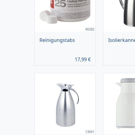
40282
Reinigungstabs
Isolierkanne
17,99
€
13661