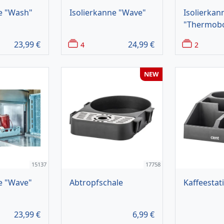
ne "Wash"
Isolierkanne "Wave"
Isolierkan
"Thermob
23,99
€
24,99
€
4
2
NEW
15137
17758
e "Wave"
Abtropfschale
Kaffeestat
23,99
€
6,99
€