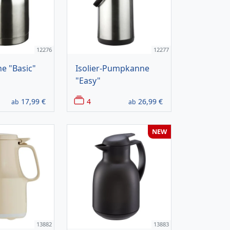
12276
12277
ne "Basic"
Isolier-Pumpkanne
"Easy"
17,99
€
4
26,99
€
ab
ab
NEW
13882
13883