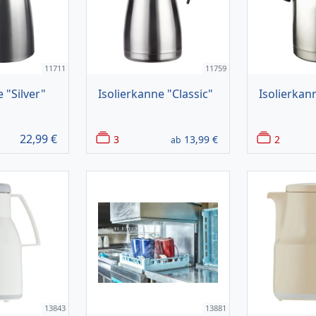
11711
11759
 "Silver"
Isolierkanne "Classic"
Isolierkan
22,99
€
3
13,99
€
2
ab
13843
13881