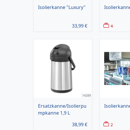
Isolierkanne "Luxury"
Isolierkan
33,99
€
4
14289
Ersatzkanne/Isolierpu
Isolierkann
mpkanne 1,9 L
38,99
€
2