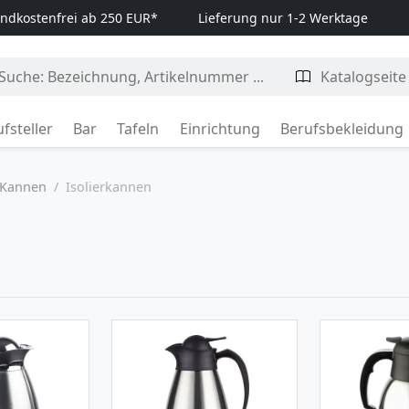
ndkostenfrei ab 250 EUR*
Lieferung nur 1-2 Werktage
fsteller
Bar
Tafeln
Einrichtung
Berufsbekleidung
Kannen
Isolierkannen