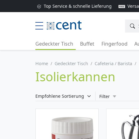
Top Service & schnelle Lieferung
Versa
Gedeckter Tisch
Buffet
Fingerfood
Au
Home
Gedeckter Tisch
Cafeteria / Barista
Isolierkannen
Filter