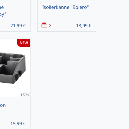
ne
Isolierkanne "Bolero"
oy"
21,99
€
13,99
€
2
NEW
17759
ion
15,99
€