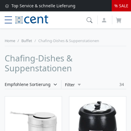
Top Service & schnelle Lieferung
% SALE
Versandkostenfrei ab 250 EUR*
Lieferung nur 1-2 Werktage
Home
Buffet
Chafing-Dishes & Suppenstationen
Chafing-Dishes &
Suppenstationen
34
Filter