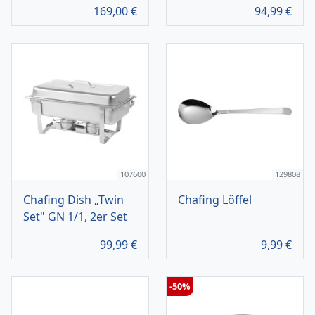
169,00
€
94,99
€
107600
129808
Chafing Dish „Twin
Chafing Löffel
Set" GN 1/1, 2er Set
99,99
€
9,99
€
-50%