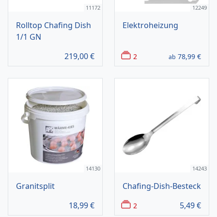
11172
12249
Rolltop Chafing Dish
Elektroheizung
1/1 GN
219,00
€
2
78,99
€
ab
14130
14243
Granitsplit
Chafing-Dish-Besteck
18,99
€
5,49
€
2