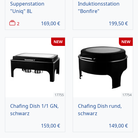
Suppenstation
Induktionsstation
"Uniq" 8L
"Bonfire"
169,00
€
199,50
€
2
NEW
NEW
17755
17754
Chafing Dish 1/1 GN,
Chafing Dish rund,
schwarz
schwarz
159,00
€
149,00
€