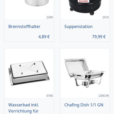
2299
2510
Brennstoffhalter
Suppenstation
4,89
€
79,99
€
0740
2300.99
Wasserbad inkl.
Chafing Dish 1/1 GN
Vorrichtung für