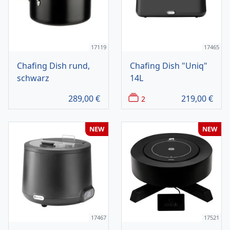
17119
17465
Chafing Dish rund,
Chafing Dish "Uniq"
schwarz
14L
289,00
€
219,00
€
2
NEW
NEW
17467
17521