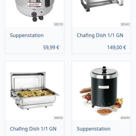
38310
38342
Suppenstation
Chafing Dish 1/1 GN
59,99
€
149,00
€
38850
40049
Chafing Dish 1/1 GN
Suppenstation