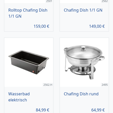
2501
2562
Rolltop Chafing Dish
Chafing Dish 1/1 GN
1/1 GN
159,00
€
149,00
€
2562.H
2495
Wasserbad
Chafing Dish rund
elektrisch
84,99
€
64,99
€