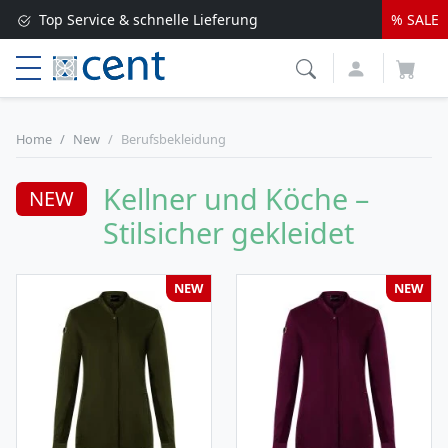
Top Service & schnelle Lieferung
% SALE
Versandkostenfrei ab 250 EUR*
Lieferung nur 1-2 Werktage
Home
New
Berufsbekleidung
Kellner und Köche –
NEW
Stilsicher gekleidet
NEW
NEW