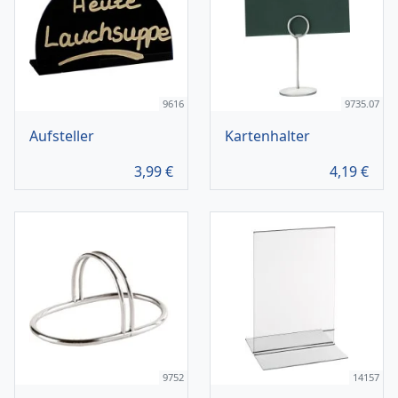
9616
9735.07
Aufsteller
Kartenhalter
3,99
€
4,19
€
9752
14157