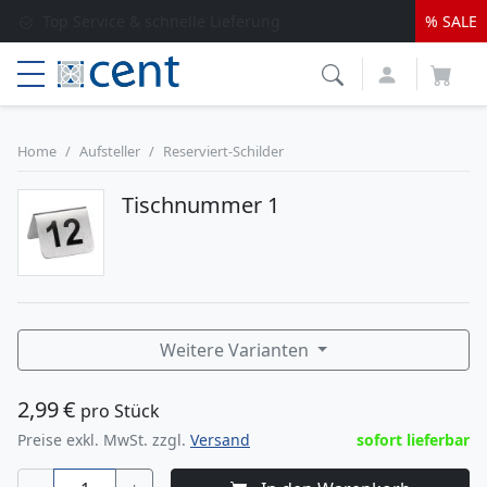
Versandkostenfrei ab 250 EUR*
% SALE
Lieferung nur 1-2 Werktage
Top Service & schnelle Lieferung
Home
Aufsteller
Reserviert-Schilder
Tischnummer 1
Weitere Varianten
2,99
€
pro Stück
Preise exkl. MwSt. zzgl.
Versand
sofort lieferbar