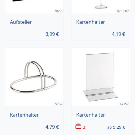
9616
9735.07
Aufsteller
Kartenhalter
3,99
€
4,19
€
9752
14157
Kartenhalter
Kartenhalter
4,79
€
3
5,29
€
ab