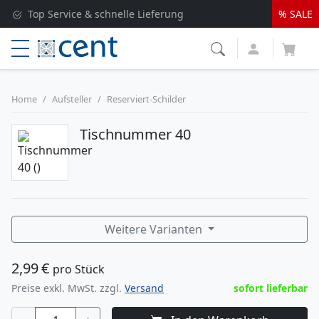
Versandkostenfrei ab 250 EUR*
% SALE
Lieferung nur 1-2 Werktage
Top Service & schnelle Lieferung
Home
Aufsteller
Reserviert-Schilder
Tischnummer 40
Weitere Varianten
2,99
€
pro Stück
Preise exkl. MwSt. zzgl.
Versand
sofort lieferbar