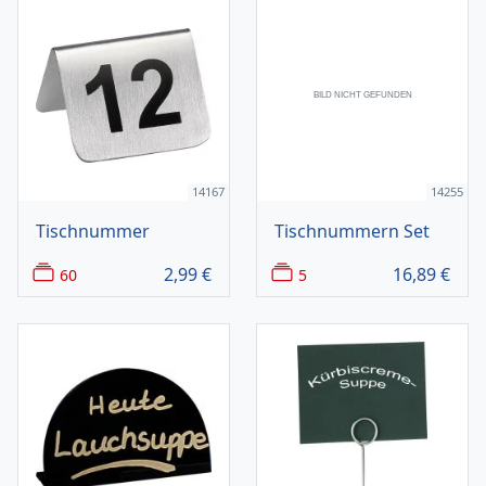
14167
14255
Tischnummer
Tischnummern Set
2,99
€
16,89
€
60
5