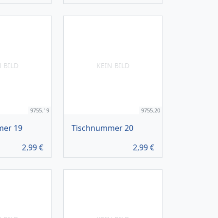
N BILD
KEIN BILD
9755.19
9755.20
mer 19
Tischnummer 20
2,99
€
2,99
€