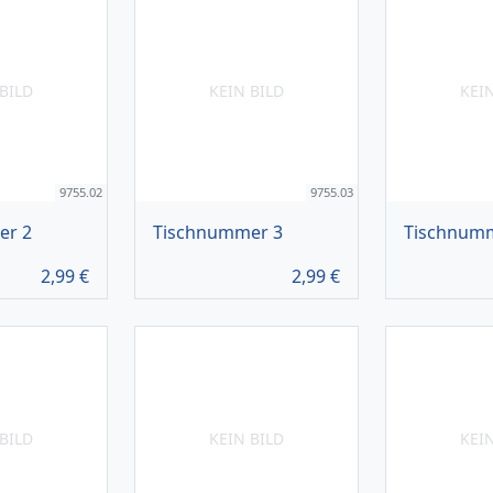
BILD
KEIN BILD
KEI
9755.02
9755.03
er 2
Tischnummer 3
Tischnum
2,99
€
2,99
€
BILD
KEIN BILD
KEI