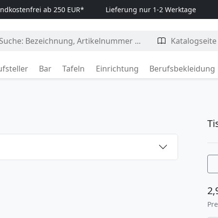
ndkostenfrei ab 250 EUR*
Lieferung nur 1-2 Werktage
fsteller
Bar
Tafeln
Einrichtung
Berufsbekleidung
T
2,
Pre