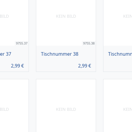
BILD
KEIN BILD
KEI
9755.37
9755.38
er 37
Tischnummer 38
Tischnum
2,99
€
2,99
€
BILD
KEIN BILD
KEI