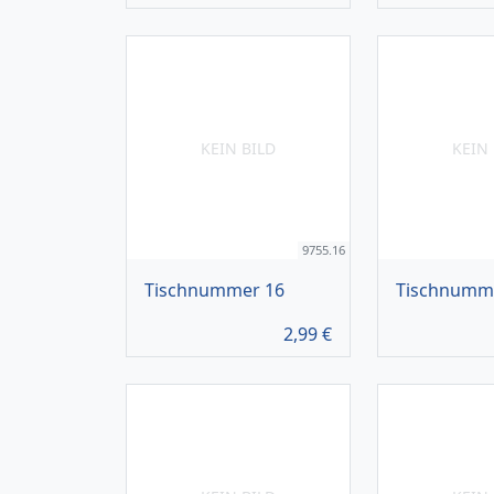
KEIN BILD
KEIN 
9755.16
Tischnummer 16
Tischnumm
2,99
€