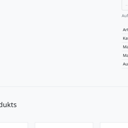
–
Auf
Art
Ka
Ma
Ma
Au
dukts