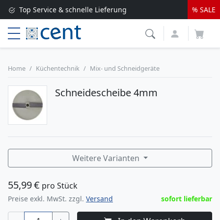
Top Service & schnelle Lieferung
% SALE
Versandkostenfrei ab 250 EUR*
Lieferung nur 1-2 Werktage
Home
Küchentechnik
Mix- und Schneidgeräte
Schneidescheibe 4mm
Weitere Varianten
55,99
€
pro Stück
Preise exkl. MwSt. zzgl.
Versand
sofort lieferbar