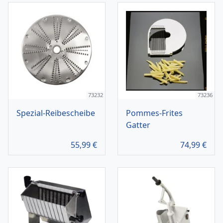
73232
73236
Spezial-Reibescheibe
Pommes-Frites
Gatter
55,99
€
74,99
€