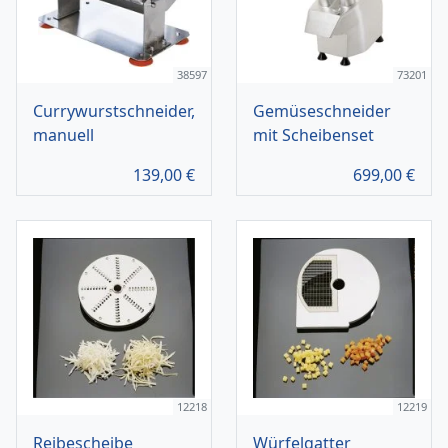
38597
73201
Currywurstschneider,
Gemüseschneider
manuell
mit Scheibenset
139,00
€
699,00
€
12218
12219
Reibescheibe
Würfelgatter