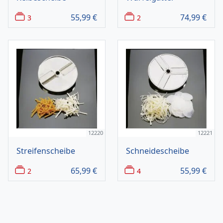
55,99
€
74,99
€
3
2
12220
12221
Streifenscheibe
Schneidescheibe
65,99
€
55,99
€
2
4