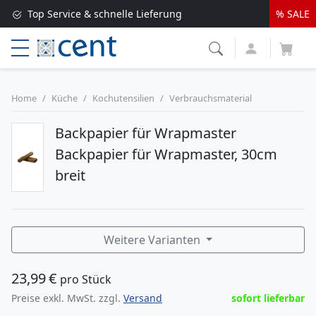
Top Service & schnelle Lieferung
% SALE
Versandkostenfrei ab 250 EUR*
Lieferung nur 1-2 Werktage
Home
Küche
Kochutensilien
Verbrauchsmaterial
Backpapier für Wrapmaster
Backpapier für Wrapmaster, 30cm
breit
Weitere Varianten
23,99
€
pro Stück
Preise exkl. MwSt. zzgl.
Versand
sofort lieferbar