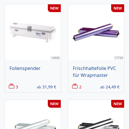
NEW
NEW
14505
17733
Folienspender
Frischhaltefolie PVC
für Wrapmaster
3
31,99
€
2
24,49
€
ab
ab
NEW
NEW