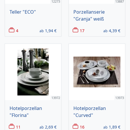
12273
13887
Teller "ECO"
Porzellanserie
"Granja" weiß
4
1,94
€
17
4,39
€
ab
ab
13972
13973
Hotelporzellan
Hotelporzellan
"Florina"
"Curved"
11
2,69
€
16
1,89
€
ab
ab