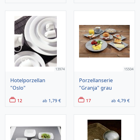
13974
15504
Hotelporzellan
Porzellanserie
"Oslo"
"Granja" grau
12
1,79
€
17
4,79
€
ab
ab