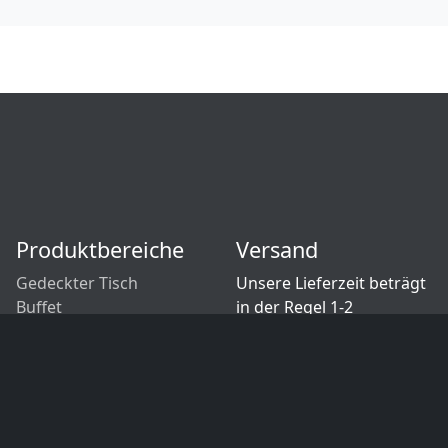
Produktbereiche
Versand
Gedeckter Tisch
Unsere Lieferzeit beträgt
Buffet
in der Regel 1-2
Fingerfood
Werktage.
Weitere
Aufsteller
Informationen zum
Bar
Versand
Tafeln
Zahlungsarten
Einrichtung