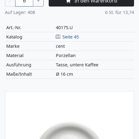
–
+
In den Warenkorb
Auf Lager:
408
6
St. für
13,74
Art.-Nr.
40175.U
Katalog
Seite 45
Marke
cent
Material
Porzellan
Ausführung
Tasse, untere Kaffee
Maße/Inhalt
Ø 16 cm