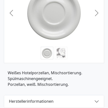
Vorheriges Bild
Nächst
Weißes Hotelporzellan, Mischsortierung.
Spülmaschinengeeignet.
Porzellan, weiß. Mischsortierung.
Herstellerinformationen