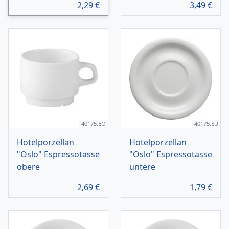
2,29
€
3,49
€
40175.EO
40175.EU
Hotelporzellan
Hotelporzellan
"Oslo" Espressotasse
"Oslo" Espressotasse
obere
untere
2,69
€
1,79
€