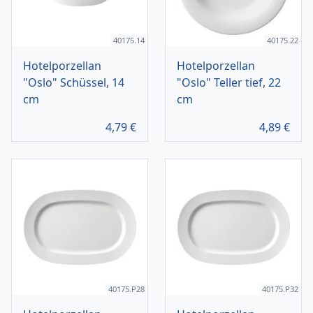
40175.14
40175.22
Hotelporzellan
Hotelporzellan
"Oslo" Schüssel, 14
"Oslo" Teller tief, 22
cm
cm
4,79
€
4,89
€
40175.P28
40175.P32