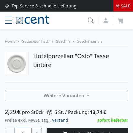
Top Service & schnelle Lieferung
% SALE
Versandkostenfrei ab 250 EUR*
Lieferung nur 1-2 Werktage
Home
Gedeckter Tisch
Geschirr
Geschirrserien
Hotelporzellan "Oslo" Tasse
untere
Weitere Varianten
2,29
€
pro Stück
6 St. / Packung:
13,74
€
Preise exkl. MwSt. zzgl.
Versand
sofort lieferbar