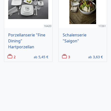
16420
17261
Porzellanserie "Fine
Schalenserie
Dining"
"Saigon"
Hartporzellan
2
5,45
€
3
3,63
€
ab
ab