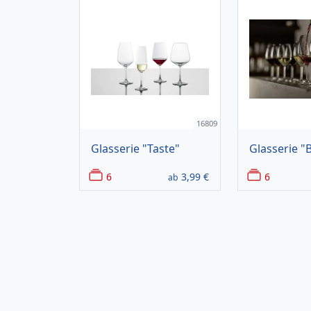
16809
Glasserie "Taste"
Glasserie "
6
3,99
€
6
ab