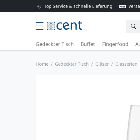
Top Service & schnelle Lieferung
Versa
Gedeckter Tisch
Buffet
Fingerfood
Au
Home
Gedeckter Tisch
Gläser
Glasserien