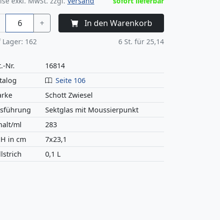
ise exkl. MwSt. zzgl.
Versand
sofort lieferbar
+
In den Warenkorb
 Lager:
162
6
St. für
25,14
.-Nr.
16814
talog
Seite 106
rke
Schott Zwiesel
sführung
Sektglas mit Moussierpunkt
halt/ml
283
H in cm
7x23,1
llstrich
0,1 L