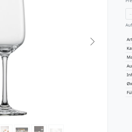
Pre
–
Auf
Art
Nächstes Bild
Ka
Ma
Au
In
Øx
Fü