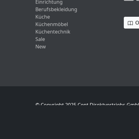
Einrichtung
Berufsbekleidung
Küche
O
Küchenmöbel
Küchentechnik
Sale
New
© Copyright 2025 Cent Direktvertriebs Gm
* Onlineshop richtet sich an Gewerbekunden | Pre
Datenschutz ist uns besonders wichtig.
Abgesehen von Trusted Shops (Käuferschu