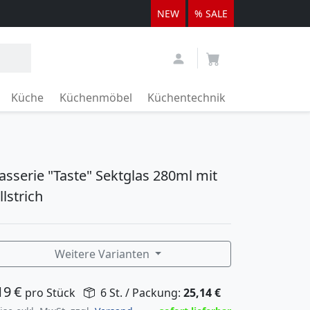
NEW
% SALE
Küche
Küchenmöbel
Küchentechnik
asserie "Taste" Sektglas 280ml mit
llstrich
Weitere Varianten
19
€
pro Stück
6 St. / Packung:
25,14
€