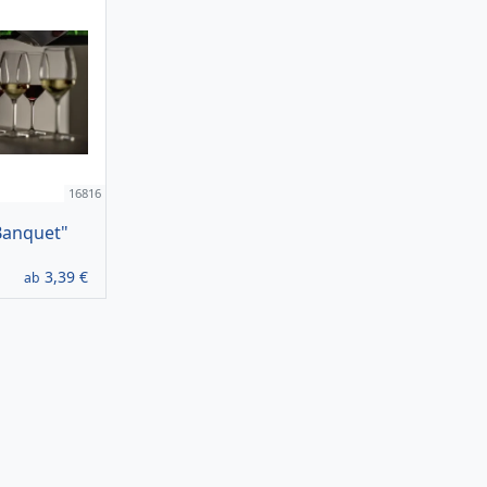
16816
Banquet"
3,39
€
ab