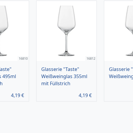
16810
16812
Taste"
Glasserie "Taste"
Glasserie 
s 495ml
Weißweinglas 355ml
Weißweing
ch
mit Füllstrich
4,19
€
4,19
€