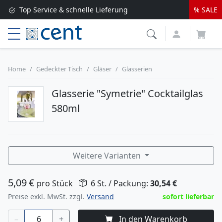
Top Service & schnelle Lieferung
% SALE
Versandkostenfrei ab 250 EUR*
Lieferung nur 1-2 Werktage
Home
Gedeckter Tisch
Gläser
Glasserien
Glasserie "Symetrie" Cocktailglas
580ml
Weitere Varianten
5,09
€
pro Stück
6 St. / Packung:
30,54
€
Preise exkl. MwSt. zzgl.
Versand
sofort lieferbar
–
+
In den Warenkorb