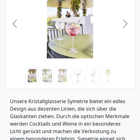
Vorheriges Bild
Nächst
Unsere Kristallglasserie Symetrie bietet ein edles
Design aus dezenten Linien, die sich über die
Glaskanten ziehen. Durch die optischen Merkmale
werden Cocktails und Weine in ein besonderes
Licht gerückt und machen die Verkostung zu
einem besonderen Erlebnis. Symetrie eignet sich