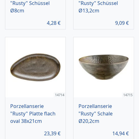
"Rusty" Schüssel
"Rusty" Schüssel
Ø8cm
Ø13,2cm
4,28
€
9,09
€
14714
14715
Porzellanserie
Porzellanserie
"Rusty" Platte flach
"Rusty" Schale
oval 38x21cm
Ø20,2cm
23,39
€
14,94
€