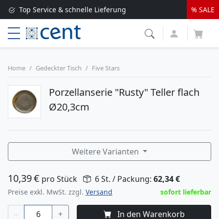
Top Service & schnelle Lieferung
% SALE
Versandkostenfrei ab 250 EUR*
Lieferung nur 1-2 Werktage
Home
Gedeckter Tisch
Five Stars
Porzellanserie "Rusty" Teller flach
Ø20,3cm
Weitere Varianten
10,39
€
pro Stück
6 St. / Packung:
62,34
€
Preise exkl. MwSt. zzgl.
Versand
sofort lieferbar
–
+
In den Warenkorb