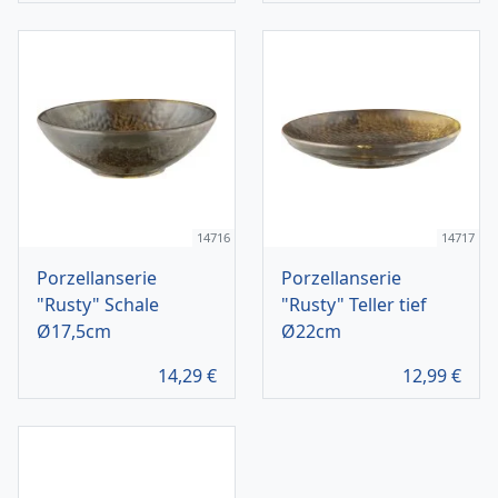
14716
14717
Porzellanserie
Porzellanserie
"Rusty" Schale
"Rusty" Teller tief
Ø17,5cm
Ø22cm
14,29
€
12,99
€