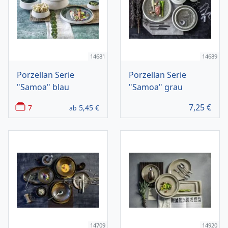
14681
14689
Porzellan Serie
Porzellan Serie
"Samoa" blau
"Samoa" grau
7,25
€
7
5,45
€
ab
14709
14920