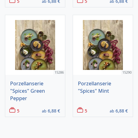
5
6,88
€
5
6,88
€
ab
ab
15286
15290
Porzellanserie
Porzellanserie
"Spices" Green
"Spices" Mint
Pepper
5
6,88
€
5
6,88
€
ab
ab