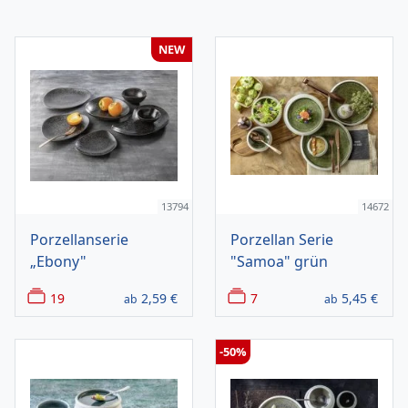
NEW
13794
14672
Porzellanserie
Porzellan Serie
„Ebony"
"Samoa" grün
19
2,59
€
7
5,45
€
ab
ab
-50%