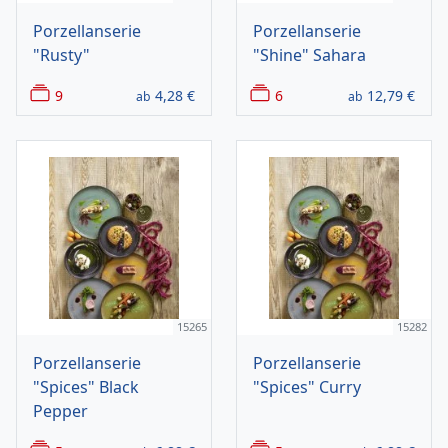
Porzellanserie
Porzellanserie
"Rusty"
"Shine" Sahara
9
4,28
€
6
12,79
€
ab
ab
15265
15282
Porzellanserie
Porzellanserie
"Spices" Black
"Spices" Curry
Pepper