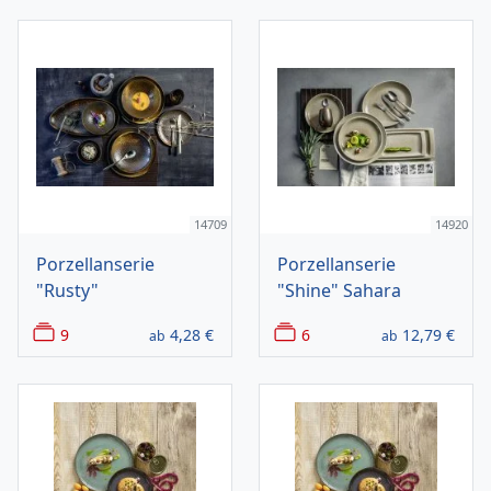
14709
14920
Porzellanserie
Porzellanserie
"Rusty"
"Shine" Sahara
9
4,28
€
6
12,79
€
ab
ab