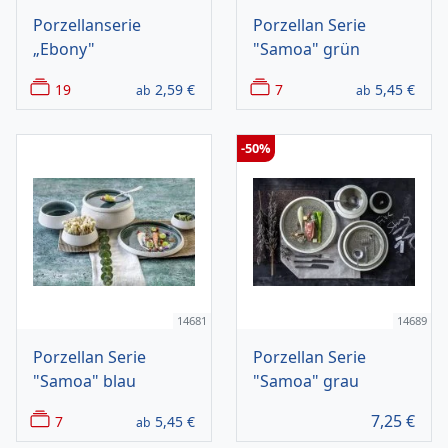
Porzellanserie
Porzellan Serie
„Ebony"
"Samoa" grün
19
2,59
€
7
5,45
€
ab
ab
-50%
14681
14689
Porzellan Serie
Porzellan Serie
"Samoa" blau
"Samoa" grau
7,25
€
7
5,45
€
ab