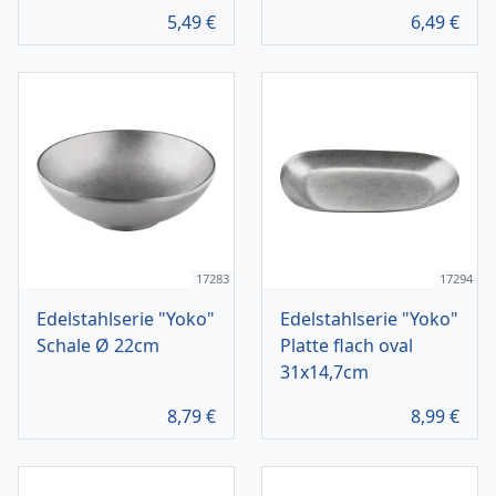
5,49
€
6,49
€
17283
17294
Edelstahlserie "Yoko"
Edelstahlserie "Yoko"
Schale Ø 22cm
Platte flach oval
31x14,7cm
8,79
€
8,99
€