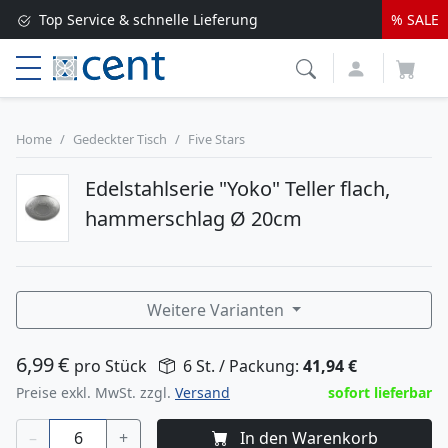
Top Service & schnelle Lieferung
% SALE
Versandkostenfrei ab 250 EUR*
Lieferung nur 1-2 Werktage
Home
Gedeckter Tisch
Five Stars
Edelstahlserie "Yoko" Teller flach,
hammerschlag Ø 20cm
Weitere Varianten
6,99
€
pro Stück
6 St. / Packung:
41,94
€
Preise exkl. MwSt. zzgl.
Versand
sofort lieferbar
–
+
In den Warenkorb