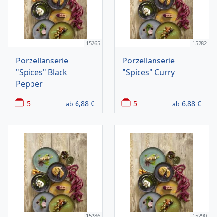
15265
15282
Porzellanserie
Porzellanserie
"Spices" Black
"Spices" Curry
Pepper
5
6,88
€
5
6,88
€
ab
ab
15286
15290