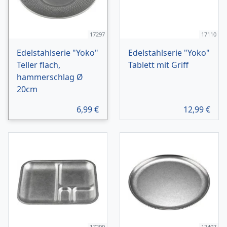
17297
17110
Edelstahlserie "Yoko"
Edelstahlserie "Yoko"
Teller flach,
Tablett mit Griff
hammerschlag Ø
20cm
6,99
€
12,99
€
17299
17407