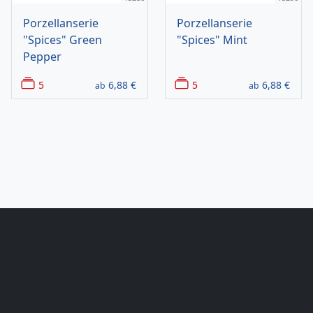
Porzellanserie
Porzellanserie
"Spices" Green
"Spices" Mint
Pepper
5
6,88
€
5
6,88
€
ab
ab