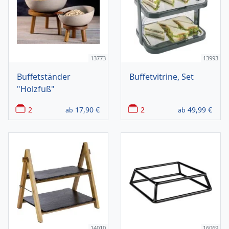
13773
13993
Buffetständer
Buffetvitrine, Set
"Holzfuß"
2
17,90
€
2
49,99
€
ab
ab
14010
16069