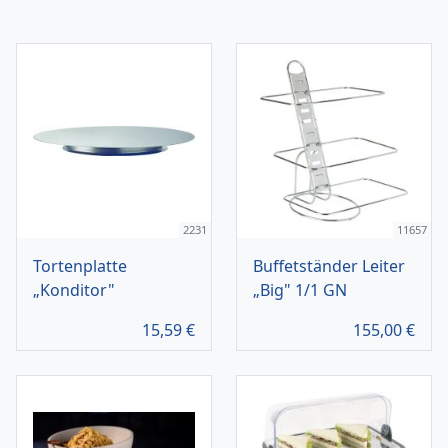
2231
11657
Tortenplatte
Buffetständer Leiter
„Konditor"
„Big" 1/1 GN
15,59
€
155,00
€