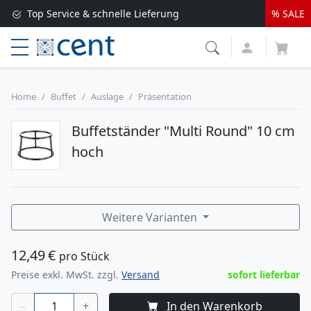
Top Service & schnelle Lieferung
% SALE
Versandkostenfrei ab 250 EUR*
Lieferung nur 1-2 Werktage
Home
Buffet
Auslage
Präsentation
Buffetständer "Multi Round" 10 cm
hoch
Weitere Varianten
12,49
€
pro Stück
Preise exkl. MwSt. zzgl.
Versand
sofort lieferbar
–
+
In den Warenkorb