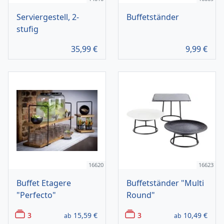
Serviergestell, 2-
Buffetständer
stufig
35,99
€
9,99
€
16620
16623
Buffet Etagere
Buffetständer "Multi
"Perfecto"
Round"
3
15,59
€
3
10,49
€
ab
ab