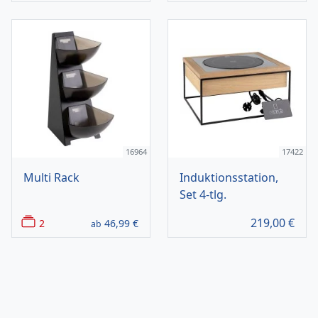
16964
17422
Multi Rack
Induktionsstation,
Set 4-tlg.
219,00
€
2
46,99
€
ab