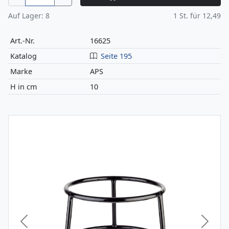
Auf Lager:
8
1
St. für
12,49
Art.-Nr.
16625
Katalog
Seite 195
Marke
APS
H in cm
10
Vorheriges Bild
Nächst