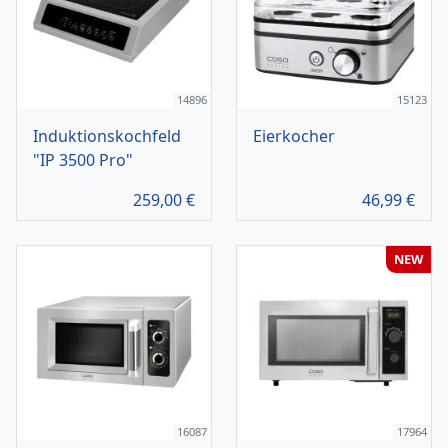
14896
15123
Induktionskochfeld
Eierkocher
"IP 3500 Pro"
259,00
€
46,99
€
NEW
16087
17964