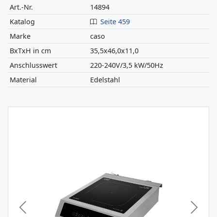
Art.-Nr.
14894
Katalog
Seite 459
Marke
caso
BxTxH in cm
35,5x46,0x11,0
Anschlusswert
220-240V/3,5 kW/50Hz
Material
Edelstahl
Vorheriges Bild
Nächst