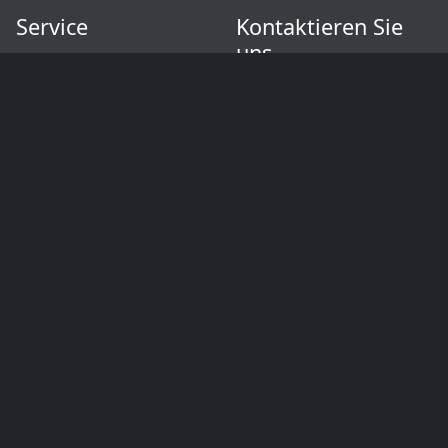
Service
Kontaktieren Sie
uns
Kontakt
Impressum
Cent Direktvertriebs
AGB
GmbH
Widerrufsbelehrung
Fachversand für Hotel &
Datenschutzerklärung
Gastronomie
Zahlungsarten
+49 9273 57575-0
Versandkosten und
info@cent-online.de
Rücksendungen
Preiserhöhung
Kundenbereich
Weitere Shops
Kundenkonto
Hier geht’s zum
Vertrag widerrufen
Schweizer-Shop