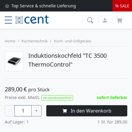
Top Service & schnelle Lieferung
% SALE
Versandkostenfrei ab 250 EUR*
Lieferung nur 1-2 Werktage
Home
Küchentechnik
Koch- und Grillgeräte
Induktionskochfeld "TC 3500
ThermoControl"
289,00
€
pro Stück
Preise exkl. MwSt.
sofort lieferbar
versandkostenfrei!
–
+
In den Warenkorb
Auf Lager:
1
1
St. für
289,00