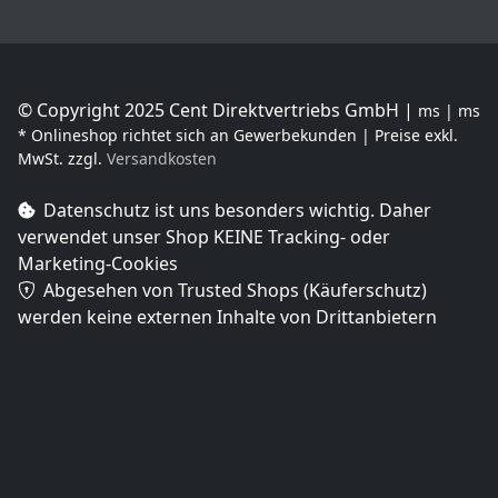
© Copyright 2025 Cent Direktvertriebs GmbH |
ms | ms
* Onlineshop richtet sich an Gewerbekunden | Preise exkl.
MwSt. zzgl.
Versandkosten
Datenschutz ist uns besonders wichtig. Daher
verwendet unser Shop
KEINE Tracking- oder
Marketing-Cookies
Abgesehen von Trusted Shops (Käuferschutz)
werden keine externen Inhalte von Drittanbietern
geladen.
Diese Website wurde mit Augenmerk auf
Barrierefreiheit entwickelt und wird regelmäßig weiter
verbessert. Wir bemühen uns, alle Inhalte so
zugänglich wie möglich zu gestalten. Sollten Ihnen