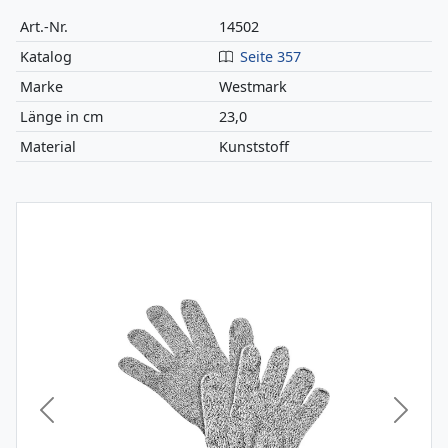
Art.-Nr.
14502
Katalog
Seite 357
Marke
Westmark
Länge in cm
23,0
Material
Kunststoff
Vorheriges Bild
Nächst