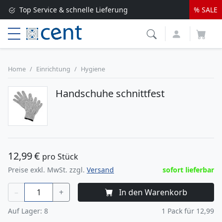
Top Service & schnelle Lieferung
% SALE
Versandkostenfrei ab 250 EUR*
Lieferung nur 1-2 Werktage
Home
Einrichtung
Hygiene
Handschuhe schnittfest
12,99
€
pro Stück
Preise exkl. MwSt. zzgl.
Versand
sofort lieferbar
–
+
In den Warenkorb
Auf Lager:
8
1
Pack für
12,99