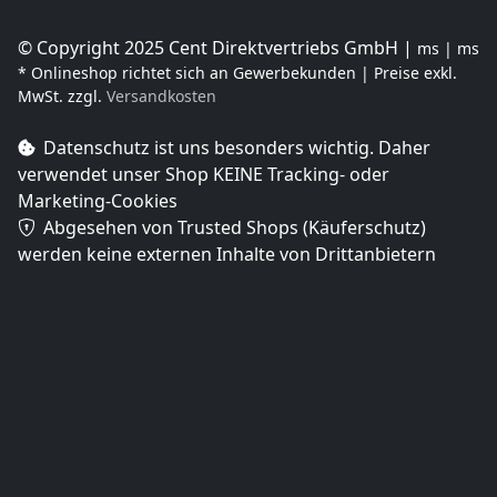
© Copyright 2025 Cent Direktvertriebs GmbH |
ms | ms
* Onlineshop richtet sich an Gewerbekunden | Preise exkl.
MwSt. zzgl.
Versandkosten
Datenschutz ist uns besonders wichtig. Daher
verwendet unser Shop
KEINE Tracking- oder
Marketing-Cookies
Abgesehen von Trusted Shops (Käuferschutz)
werden keine externen Inhalte von Drittanbietern
geladen.
Diese Website wurde mit Augenmerk auf
Barrierefreiheit entwickelt und wird regelmäßig weiter
verbessert. Wir bemühen uns, alle Inhalte so
zugänglich wie möglich zu gestalten. Sollten Ihnen
dennoch Barrieren auffallen, freuen wir uns über Ihr
Feedback
.