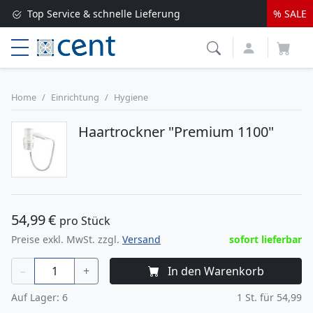
Top Service & schnelle Lieferung
% SALE
Versandkostenfrei ab 250 EUR*
Lieferung nur 1-2 Werktage
Home
Einrichtung
Hygiene
Haartrockner "Premium 1100"
54,99
€
pro Stück
Preise exkl. MwSt. zzgl.
Versand
sofort lieferbar
–
+
In den Warenkorb
Auf Lager:
6
1
St. für
54,99