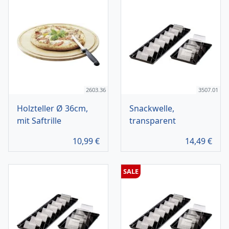
2603.36
3507.01
Holzteller Ø 36cm,
Snackwelle,
mit Saftrille
transparent
10,99
€
14,49
€
SALE