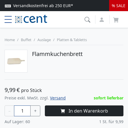
Versandkostenfrei ab 250 EUR*
% SALE
Lieferung nur 1-2 Werktage
Top Service & schnelle Lieferung
Home
Buffet
Auslage
Platten & Tabletts
Flammkuchenbrett
9,99
€
pro Stück
Preise exkl. MwSt. zzgl.
Versand
sofort lieferbar
–
+
In den Warenkorb
Auf Lager:
60
1
St. für
9,99