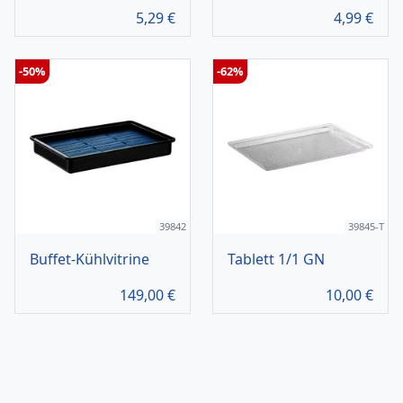
5,29
€
4,99
€
-50%
-62%
39842
39845-T
Buffet-Kühlvitrine
Tablett 1/1 GN
149,00
€
10,00
€