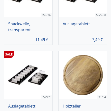
3507.02
5529.58
Snackwelle,
Auslagetablett
transparent
11,49
€
7,49
€
SALE
5529.29
39784
Auslagetablett
Holzteller