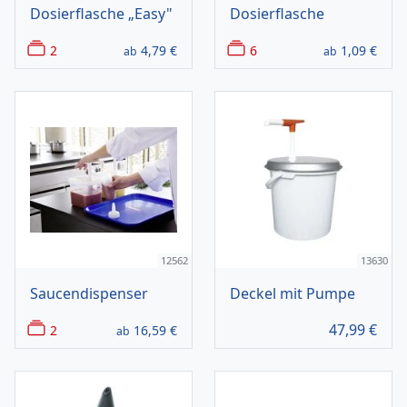
Dosierflasche „Easy"
Dosierflasche
2
4,79
€
6
1,09
€
ab
ab
12562
13630
Saucendispenser
Deckel mit Pumpe
47,99
€
2
16,59
€
ab