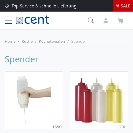
Top Service & schnelle Lieferung
% SALE
Versandkostenfrei ab 250 EUR*
Lieferung nur 1-2 Werktage
Home
Küche
Kochutensilien
Spender
Spender
12200
12201